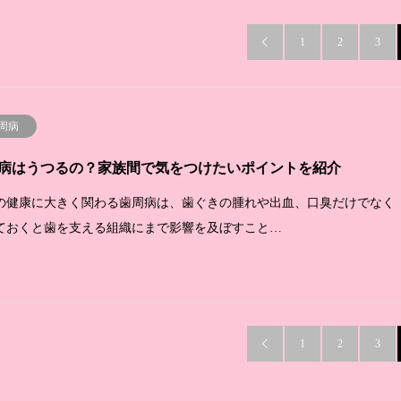
1
2
3

周病
病はうつるの？家族間で気をつけたいポイントを紹介
の健康に大きく関わる歯周病は、歯ぐきの腫れや出血、口臭だけでなく
ておくと歯を支える組織にまで影響を及ぼすこと…
1
2
3
