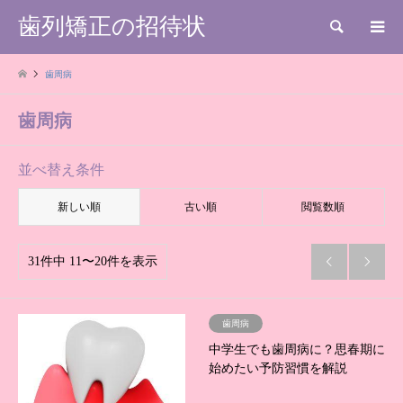
歯列矯正の招待状
検索
歯周病
歯周病
並べ替え条件
新しい順
古い順
閲覧数順
31件中 11〜20件を表示


歯周病
中学生でも歯周病に？思春期に
始めたい予防習慣を解説