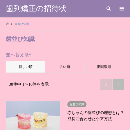
歯列矯正の招待状
検索
歯並び知識
歯並び知識
並べ替え条件
新しい順
古い順
閲覧数順
38件中 1〜10件を表示


歯並び知識
赤ちゃんの歯並びの理想とは？
成長に合わせたケア方法