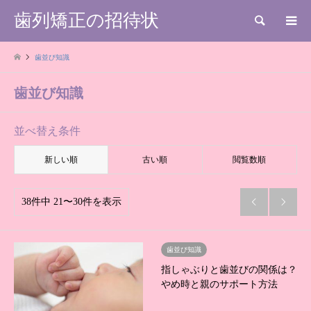
歯列矯正の招待状
検索
歯並び知識
歯並び知識
並べ替え条件
新しい順
古い順
閲覧数順
38件中 21〜30件を表示


歯並び知識
指しゃぶりと歯並びの関係は？
やめ時と親のサポート方法