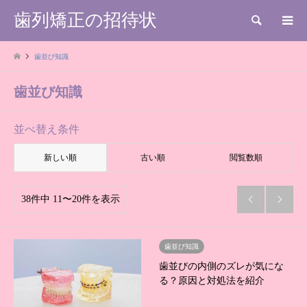
歯列矯正の招待状
検索
歯並び知識
歯並び知識
並べ替え条件
新しい順
古い順
閲覧数順
38件中 11〜20件を表示


歯並び知識
歯並びの内側のズレが気にな
る？原因と対処法を紹介